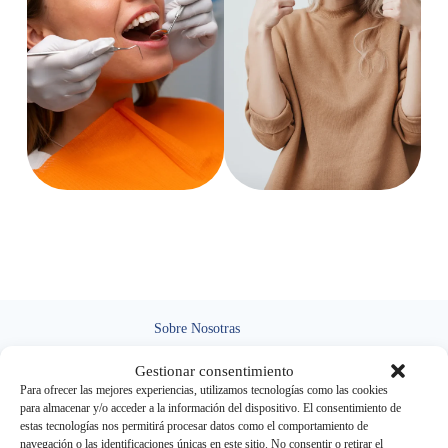
Sobre Nosotras
Nuestra clínica dental ofrece atención de calidad, tecnología
Gestionar consentimiento
avanzada y un equipo experto para cuidar tu salud bucal y
Para ofrecer las mejores experiencias, utilizamos tecnologías como las cookies
brindarte una sonrisa perfecta.
para almacenar y/o acceder a la información del dispositivo. El consentimiento de
estas tecnologías nos permitirá procesar datos como el comportamiento de
Llamanos por Teléfono
navegación o las identificaciones únicas en este sitio. No consentir o retirar el