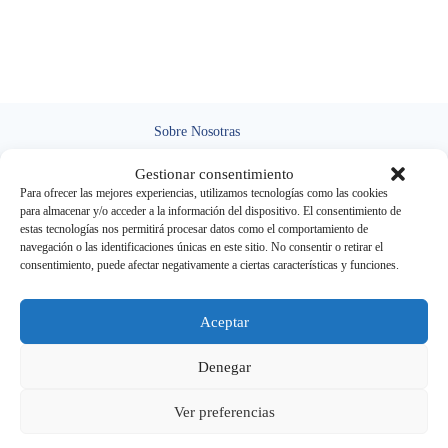
Sobre Nosotras
Nuestra clínica dental ofrece atención de calidad, tecnología
Gestionar consentimiento
avanzada y un equipo experto para cuidar tu salud bucal y
Para ofrecer las mejores experiencias, utilizamos tecnologías como las cookies
brindarte una sonrisa perfecta.
para almacenar y/o acceder a la información del dispositivo. El consentimiento de
estas tecnologías nos permitirá procesar datos como el comportamiento de
Llamanos por Teléfono
navegación o las identificaciones únicas en este sitio. No consentir o retirar el
consentimiento, puede afectar negativamente a ciertas características y funciones.
(+34) 915 491 442
Escribe un correo
Aceptar
administracion@clinicadentalzocalo.com
Denegar
Dirección
Ver preferencias
Calle Princesa 75, 1º Ext. Derecha 28008 Madrid
Copyright © 2026 -
DeltaIT
|
Política de Privacidad